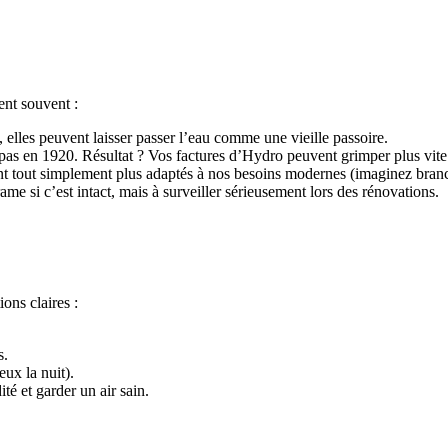
ent souvent :
f, elles peuvent laisser passer l’eau comme une vieille passoire.
it pas en 1920. Résultat ? Vos factures d’Hydro peuvent grimper plus vi
nt tout simplement plus adaptés à nos besoins modernes (imaginez branche
e si c’est intact, mais à surveiller sérieusement lors des rénovations.
ons claires :
s.
eux la nuit).
té et garder un air sain.